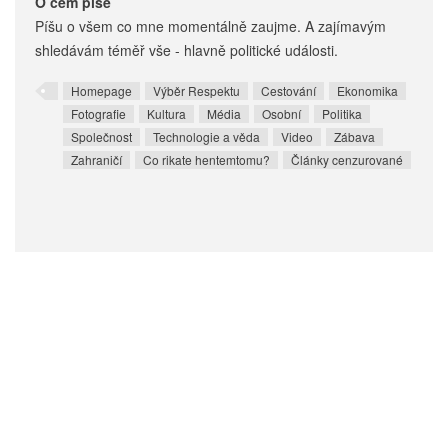
O čem píše
Píšu o všem co mne momentálně zaujme. A zajímavým
shledávám téměř vše - hlavně politické události.
Homepage
Výběr Respektu
Cestování
Ekonomika
Fotografie
Kultura
Média
Osobní
Politika
Společnost
Technologie a věda
Video
Zábava
Zahraničí
Co rikate hentemtomu?
Články cenzurované