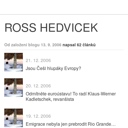
Respekt
Vy
ROSS HEDVICEK
Od založení blogu 13. 9. 2006
napsal 62 článků
21. 12. 2006
Jsou Češi hlupáky Evropy?
20. 12. 2006
Odmítněte euroústavu! To radí Klaus-Werner
Kadletschek, revanšista
19. 12. 2006
Emigrace nebyla jen prebrodit Rio Grande…