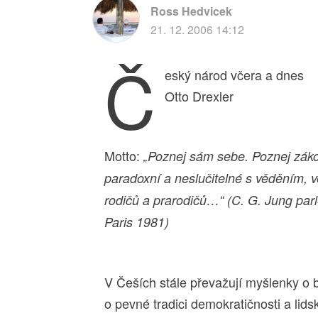
Ross Hedvicek
21. 12. 2006 14:12
Č
eský národ včera a dnes
Otto Drexler
Motto:
„Poznej sám sebe. Poznej zákony 
paradoxní a neslučitelné s věděním, ve
rodičů a prarodičů…“ (C. G. Jung parl
Paris 1981)
V Češích stále převažují myšlenky o
o pevné tradici demokratičnosti a lidsk