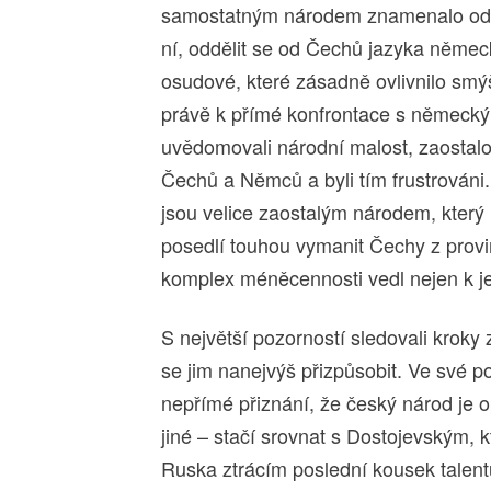
samostatným národem znamenalo odpo
ní, oddělit se od Čechů jazyka německ
osudové, které zásadně ovlivnilo smý
právě k přímé konfrontace s německý
uvědomovali národní malost, zaostalos
Čechů a Němců a byli tím frustrováni.
jsou velice zaostalým národem, který
posedlí touhou vymanit Čechy z provi
komplex méněcennosti vedl nejen k j
S největší pozorností sledovali kroky
se jim nanejvýš přizpůsobit. Ve své po
nepřímé přiznání, že český národ je op
jiné – stačí srovnat s Dostojevským, 
Ruska ztrácím poslední kousek talent