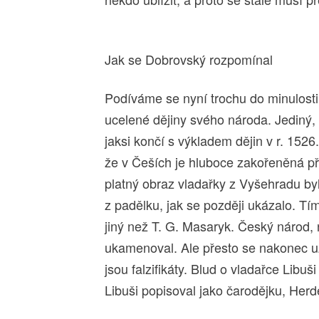
Jak se Dobrovský rozpomínal
Podíváme se nyní trochu do minulosti
ucelené dějiny svého národa. Jediný, k
jaksi končí s výkladem dějin v r. 1526
že v Češích je hluboce zakořeněná př
platný obraz vladařky z Vyšehradu by
z padělku, jak se později ukázalo. Tím
jiný než T. G. Masaryk. Český národ,
ukamenoval. Ale přesto se nakonec u
jsou falzifikáty. Blud o vladařce Lib
Libuši popisoval jako čarodějku, Her