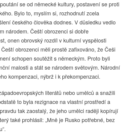
utání se od německé kultury, postavení se proti
ého. Bylo to, myslím si, rozhodnutí zcela
šlení českého člověka dodnes. V důsledku vedlo
m národem. Čeští obrozenci si dobře
t, onen obrovský rozdíl v kulturní vyspělosti
 Čeští obrozenci měli prostě zafixováno, že Češi
 není schopen soutěžit s německým. Proto byli
nční malosti a stát se národem světovým. Národní
eho kompenzaci, nýbrž i k překompenzaci.
 západoevropských literátů nebo umělců a snažili
dstatě to byla rezignace na vlastní prostředí a
ravdu tak zaostalý, že jeho umělci raději kopírují
který také prohlásil: „Mně je Rusko potřebné, bez
u“.