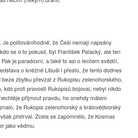
. Je politováníhodné, že Češi nemají napsány
do se o to pokusil, byl František Palacký, ale ten
. Pak je paradoxní, a také to asi o lecčem svědčí,
edstava o kněžně Libuši i přesto, že tento dodnes
l beze zbytku převzat z Rukopisu zelenohorského,
, kdo proti pravosti Rukopisů bojoval, nebyl nikdo
 nechtěje přijmout pravdu, ho onehdy málem
znalo, že Rukopis zelenohorský a královédvorský
uši však přetrval. Zcela se zapomnělo, že Kosmas
der jako vědmu.