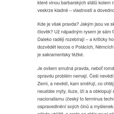
které vinou barbarských států kolem
veskrze kladné – vlastnosti a dovedno
Kde je však pravda? Jakým jsou ve sk
člověk? Už nápadným rysem je sám fak
Daleko raději rozebírají – a kriticky 
dozvědět leccos o Polácích, Němcích 
je sakramentsky těžké.
Je ovšem smutná pravda, neboť romá
opravdu problém nemají. Češi nevědí, k
Zemi, a nevědí, kam směřují, co chtějí
neustále mýty, iluze, lži a a obklopuj
nacionalismu (český to terminus techni
ospravedlnění svých činů a myšlenek. 
někdo ublížit, a proto se stále musí p