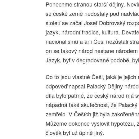
Ponechme stranou starší dějiny. Nev
se české země nedostaly pod nadvlád
století se začal Josef Dobrovský rozp
jazyk, národní tradice, kultura. Devat
nacionalismu a ani Češi nezůstali str
on se takový národ nestane národem s
Jazyk, byť v degradované podobě, byl,
Co to jsou vlastně Češi, jaká je jejich
odpověď napsal Palacký Dějiny náro
díla bylo patrné, že český národ má svo
nápadná také skutečnost, že Palacký c
zemřelo. V Češích již byla zakořeněna
Můžeme dokonce vyslovit hypotézu, že 
člověk byl už úplně jiný.