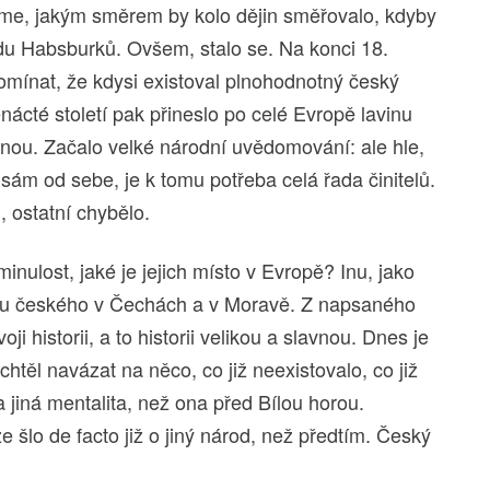
íme, jakým směrem by kolo dějin směřovalo, kdyby
u Habsburků. Ovšem, stalo se. Na konci 18.
omínat, že kdysi existoval plnohodnotný český
enácté století pak přineslo po celé Evropě lavinu
anou. Začalo velké národní uvědomování: ale hle,
ám od sebe, je k tomu potřeba celá řada činitelů.
 ostatní chybělo.
 minulost, jaké je jejich místo v Evropě? Inu, jako
du českého v Čechách a v Moravě. Z napsaného
ji historii, a to historii velikou a slavnou. Dnes je
htěl navázat na něco, co již neexistovalo, co již
 jiná mentalita, než ona před Bílou horou.
šlo de facto již o jiný národ, než předtím. Český