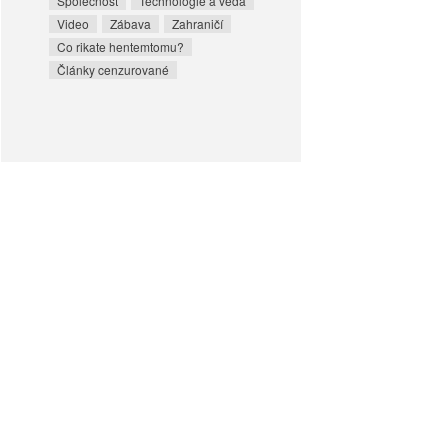
Společnost
Technologie a věda
Video
Zábava
Zahraničí
Co rikate hentemtomu?
Články cenzurované