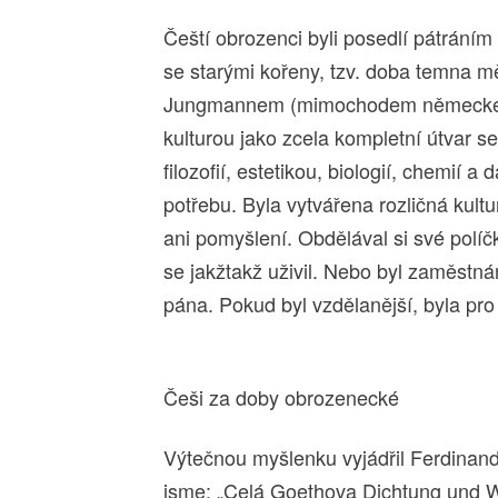
Čeští obrozenci byli posedlí pátrání
se starými kořeny, tzv. doba temna m
Jungmannem (mimochodem německého
kulturou jako zcela kompletní útvar se
filozofií, estetikou, biologií, chemií 
potřebu. Byla vytvářena rozličná kult
ani pomyšlení. Obdělával si své políč
se jakžtakž uživil. Nebo byl zaměstn
pána. Pokud byl vzdělanější, byla pr
Češi za doby obrozenecké
Výtečnou myšlenku vyjádřil Ferdinan
jsme: „Celá Goethova Dichtung und Wa