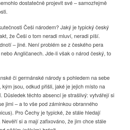
 nemohlo dostatečně projevit své – samozřejmě
sti.
utečnosti Češi národem? Jaký je typický český
t, že Češi o tom neradi mluví, neradi píší.
hodnotí – jiné. Není problém se z českého pera
nebo Angličanech. Jde-li však o národ český, to
nské či germánské národy s pohledem na sebe
ým jsou, odkud přišli, jaké je jejich místo na
. Důsledek těchto absencí je strašlivý: vytvářejí si
í se jimi – a to vše pod záminkou obranného
cus). Pro Čechy je typické, že stále hledají
Nevěří si a mají zafixováno, že jim chce stále
řed něčím (někým) bránit.