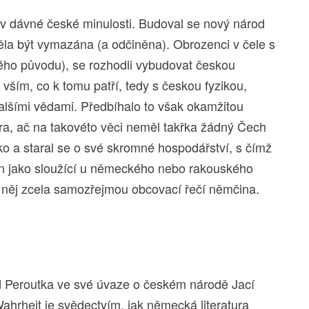
m v dávné české minulosti. Budoval se nový národ
ěla být vymazána (a odčiněna). Obrozenci v čele s
 původu), se rozhodli vybudovat českou
 vším, co k tomu patří, tedy s českou fyzikou,
a dalšími vědami. Předbíhalo to však okamžitou
ura, ač na takovéto věci neměl takřka žádný Čech
ko a staral se o své skromné hospodářství, s čímž
án jako sloužící u německého nebo rakouského
o něj zcela samozřejmou obcovací řečí němčina.
d Peroutka ve své úvaze o českém národě Jací
hrheit je svědectvím, jak německá literatura