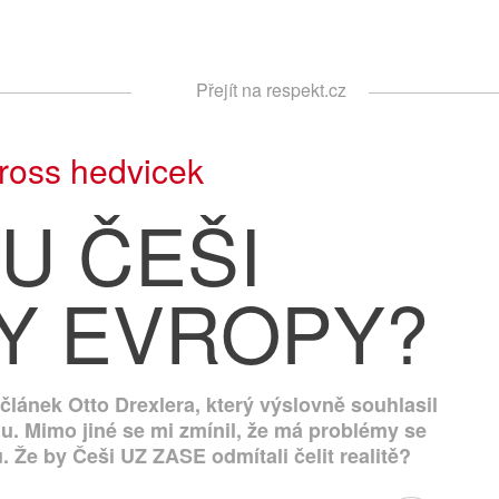
Respekt
Přejít na respekt.cz
Vyhledávání
ross hedvicek
U ČEŠI
Y EVROPY?
ánek Otto Drexlera, který výslovně souhlasil
u. Mimo jiné se mi zmínil, že má problémy se
 Že by Češi UZ ZASE odmítali čelit realitě?