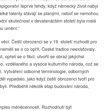
epigonství teprve tehdy, když německý život nabyl
velké talenty stávají se planými, neboť se nemohou
rodní skutečnost v devatenáctém století byla malá
mu umění.“
věci. Čeští obrozenci se v 19. století rozhodli pro
eměli se o co opřít. České tradice neexistovaly.
, opřeli se o fikci; utvořil se obraz jakýchsi
o, vzdělaného a vysoce kulturního národa, což se
í. Vytváření odborné terminologie, odborných
ěl vypadalo, jako když čeští obrozenci tvoří pro
byli. Předběhli několik etap budování národa,
omplex méněcennosti. Rozhodnutí být