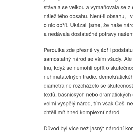
stávala se velkou a vymaňovala se z 
náležitého obsahu. Není-li obsahu, i 
o nic opřít. Ukázali jsme, že naše ná
a nedávala dostatečné potravy naše
Peroutka zde přesně vyjádřil podstatu 
samostatný národ se vším všudy. Ale n
Inu, když se nemohli opřít o skutečnost
nehmatatelných tradic: demokratickéh
diametrálně rozcházelo se skutečnost
textů, básnických nebo dramatických d
velmi vyspělý národ, tím však Češi ne
chtěli mít hned komplexní národ.
Důvod byl více než jasný: národní k