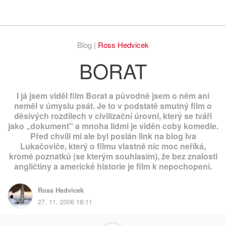
Respekt
Vy
Blog |
Ross Hedvicek
BORAT
I já jsem viděl film Borat a původně jsem o něm ani
neměl v úmyslu psát. Je to v podstatě smutný film o
děsivých rozdílech v civilizační úrovni, který se tváří
jako „dokument" a mnoha lidmi je viděn coby komedie.
Před chvíli mi ale byl poslán link na blog Iva
Lukačoviče, který o filmu vlastně nic moc neříká,
kromě poznatků (se kterým souhlasím), že bez znalosti
angličtiny a americké historie je film k nepochopení.
Ross Hedvicek
27. 11. 2006 18:11