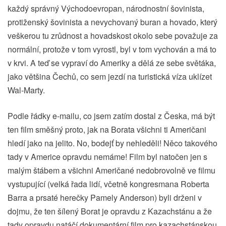
každý správný Východoevropan, národnostní šovinista,
protiženský šovinista a nevychovaný buran a hovado, který
veškerou tu zrůdnost a hovadskost okolo sebe považuje za
normální, protože v tom vyrostl, byl v tom vychován a má to
v krvi. A teď se vypraví do Ameriky a dělá ze sebe světáka,
jako většina Čechů, co sem jezdí na turistická víza uklízet
Wal-Marty.
Podle řádky e-mailu, co jsem zatím dostal z Česka, má být
ten film směšný proto, jak na Borata všichni ti Američani
hledí jako na jelito. No, bodejť by nehleděli! Něco takového
tady v Americe opravdu nemáme! Film byl natočen jen s
malým štábem a všichni Američané nedobrovolně ve filmu
vystupující (velká řada lidí, včetně kongresmana Roberta
Barra a prsaté herečky Pamely Anderson) byli drženi v
dojmu, že ten šílený Borat je opravdu z Kazachstánu a že
tady opravdu natáčí dokumentární film pro kazachstánskou