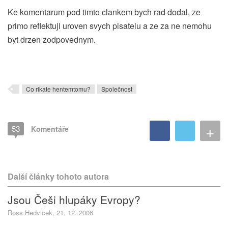
Ke komentarum pod timto clankem bych rad dodal, ze
primo reflektuji uroven svych pisatelu a ze za ne nemohu
byt drzen zodpovednym.
Co rikate hentemtomu?
Společnost
+
53
Komentáře
Další články tohoto autora
Jsou Češi hlupáky Evropy?
Ross Hedvicek, 21. 12. 2006