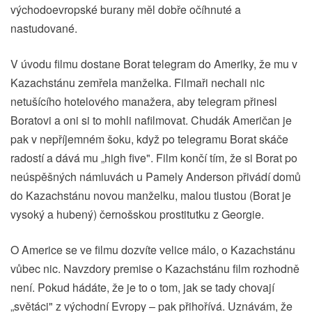
východoevropské burany měl dobře očíhnuté a
nastudované.
V úvodu filmu dostane Borat telegram do Ameriky, že mu v
Kazachstánu zemřela manželka. Filmaři nechali nic
netušícího hotelového manažera, aby telegram přinesl
Boratovi a oni si to mohli nafilmovat. Chudák Američan je
pak v nepříjemném šoku, když po telegramu Borat skáče
radostí a dává mu „high five". Film končí tím, že si Borat po
neúspěšných námluvách u Pamely Anderson přivádí domů
do Kazachstánu novou manželku, malou tlustou (Borat je
vysoký a hubený) černošskou prostitutku z Georgie.
O Americe se ve filmu dozvíte velice málo, o Kazachstánu
vůbec nic. Navzdory premise o Kazachstánu film rozhodně
není. Pokud hádáte, že je to o tom, jak se tady chovají
„světáci" z východní Evropy – pak přihořívá. Uznávám, že