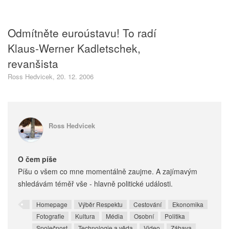
Odmítněte euroústavu! To radí
Klaus-Werner Kadletschek,
revanšista
Ross Hedvicek, 20. 12. 2006
Ross Hedvicek
O čem píše
Píšu o všem co mne momentálně zaujme. A zajímavým
shledávám téměř vše - hlavně politické události.
Homepage
Výběr Respektu
Cestování
Ekonomika
Fotografie
Kultura
Média
Osobní
Politika
Společnost
Technologie a věda
Video
Zábava