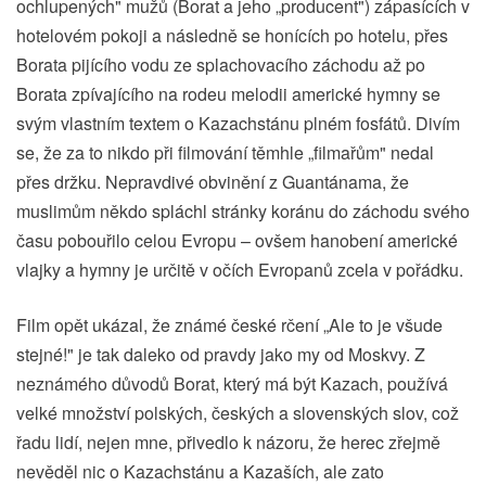
ochlupených" mužů (Borat a jeho „producent") zápasících v
hotelovém pokoji a následně se honících po hotelu, přes
Borata pijícího vodu ze splachovacího záchodu až po
Borata zpívajícího na rodeu melodii americké hymny se
svým vlastním textem o Kazachstánu plném fosfátů. Divím
se, že za to nikdo při filmování těmhle „filmařům" nedal
přes držku. Nepravdivé obvinění z Guantánama, že
muslimům někdo spláchl stránky koránu do záchodu svého
času pobouřilo celou Evropu – ovšem hanobení americké
vlajky a hymny je určitě v očích Evropanů zcela v pořádku.
Film opět ukázal, že známé české rčení „Ale to je všude
stejné!" je tak daleko od pravdy jako my od Moskvy. Z
neznámého důvodů Borat, který má být Kazach, používá
velké množství polských, českých a slovenských slov, což
řadu lidí, nejen mne, přivedlo k názoru, že herec zřejmě
nevěděl nic o Kazachstánu a Kazaších, ale zato