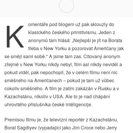
K
omentáře pod blogem už pak sklouzly do
klasického českého primitivismu. Jeden z
anonymů tam hlásá: „Nejlepší je jít na Borata
třeba v New Yorku a pozorovat Američany jak
se smějí sami sobě." A jsme tam zas. Citovaný anonym
zřejmě v New Yorku nikdy nebyl, film asi nikdy neviděl a
pokud viděl, pak nepochopil, že v celém filmu není nic
směšného na Američanech – pokud je tam už vůbec
cokoliv směšného. A film je zatím zakázán v Rusku a v
Kazachstánu, nikoliv v USA. Ale to je nad chápání
uhrovitého příslušníka české intěligencije.
Premisou filmu je, že televizní reportér z Kazachstánu,
Borat Sagdiyev (vypadající jako Jim Croce nebo Jerry