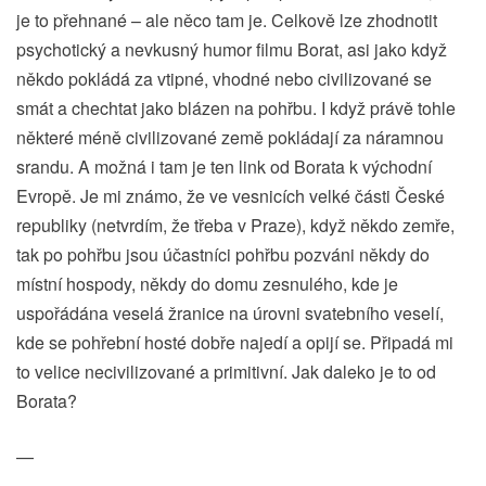
je to přehnané – ale něco tam je. Celkově lze zhodnotit
psychotický a nevkusný humor filmu Borat, asi jako když
někdo pokládá za vtipné, vhodné nebo civilizované se
smát a chechtat jako blázen na pohřbu. I když právě tohle
některé méně civilizované země pokládají za náramnou
srandu. A možná i tam je ten link od Borata k východní
Evropě. Je mi známo, že ve vesnicích velké části České
republiky (netvrdím, že třeba v Praze), když někdo zemře,
tak po pohřbu jsou účastníci pohřbu pozváni někdy do
místní hospody, někdy do domu zesnulého, kde je
uspořádána veselá žranice na úrovni svatebního veselí,
kde se pohřební hosté dobře najedí a opijí se. Připadá mi
to velice necivilizované a primitivní. Jak daleko je to od
Borata?
—