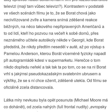
televizi (mají tam vůbec televizi?). Kontrastem v podstatě
ve všech scénách filmu je to, že se Borat chová jako
necivilizované zvíře a kamera snímá zděšené reakce
běžných, na něco takového nepřipravených Američanů a
to od lidí, kteří ho pozvou na večeři k sobě domů, přes
neznámého učitele autoškoly někde v Georgii, kde Borat
předstírá, že nikdy předtím neseděl v autě, až po výstup s
Pamelou Anderson, kterou Borát víceméně fyzicky napadl
při autogramiádě kdesi v supermarketu. Herečce o tom
nikdo dopředu neřekl a tak tak ta po tom, co se na ni Borat
vrhl s jakýmsi pseudokazašským svatebním ubrusem a
výkřiky, že se s ní chce oženit, zděšeně utekla. Od filmu se
oficiálně zcela distancovala.
Látka míry nevkusu byla opět posunuta (Michael Moore má
co dohánět), od zcela nahých (full frontal nudity) „evropsky