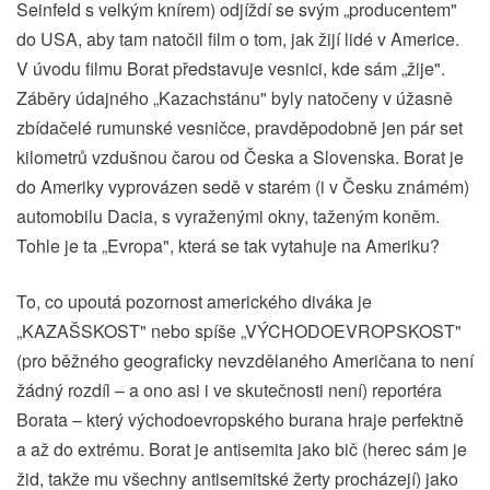
Seinfeld s velkým knírem) odjíždí se svým „producentem"
do USA, aby tam natočil film o tom, jak žijí lidé v Americe.
V úvodu filmu Borat představuje vesnici, kde sám „žije".
Záběry údajného „Kazachstánu" byly natočeny v úžasně
zbídačelé rumunské vesničce, pravděpodobně jen pár set
kilometrů vzdušnou čarou od Česka a Slovenska. Borat je
do Ameriky vyprovázen sedě v starém (i v Česku známém)
automobilu Dacia, s vyraženými okny, taženým koněm.
Tohle je ta „Evropa", která se tak vytahuje na Ameriku?
To, co upoutá pozornost amerického diváka je
„KAZAŠSKOST" nebo spíše „VÝCHODOEVROPSKOST"
(pro běžného geograficky nevzdělaného Američana to není
žádný rozdíl – a ono asi i ve skutečnosti není) reportéra
Borata – který východoevropského burana hraje perfektně
a až do extrému. Borat je antisemita jako bič (herec sám je
žid, takže mu všechny antisemitské žerty procházejí) jako