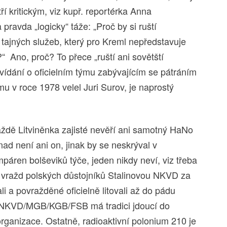
í kritickým, viz kupř. reportérka Anna
pravda „logicky“ táže: „Proč by si ruští
z tajných služeb, který pro Kreml nepředstavuje
Ano, proč? To přece „ruští ani sovětští
ovídání o oficielním týmu zabývajícím se pátráním
u v roce 1978 velel Juri Surov, je naprostý
ždě Litviněnka zajisté nevěří ani samotný HaNo
nad není ani on, jinak by se neskrýval v
páren bolševiků týče, jeden nikdy neví, viz třeba
 vražd polských důstojníků Stalinovou NKVD za
li a povražděné oficielně litovali až do pádu
 NKVD/MGB/KGB/FSB má tradici jdoucí do
rganizace. Ostatně, radioaktivní polonium 210 je