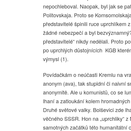
nepochleboval. Naopak, byl jak se patř
Politovskaja. Proto se Komsomolskaja 
představitelé špinili ruce uprchlíkem 
žádné nebezpečí a byl bezvýznamný?“ 
představitelé“ nikdy nedělali. Proto p
po uprchlých důstojnících KGB kterém
výmysl (1).
Povídačkám o neúčasti Kremlu na vra
anonym (ava), tak stupidní či naivní s
anonymitě. Ale u komunistů, co se lum
lhaní a zatloukání kolem hromadných
Druhé světové valky. Bolševici zde lha
věčného SSSR. Hon na „uprchliky“ z
samotných začátků této humanitátní o