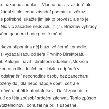
 nakonec souhlasil. Vlasně ne s „vraždou“ ale
yžádal si ale jednu zásadní podmínku, zákaz
potřebné, ukažte jim jak to provést, ale to je
 Nic víc zásadně nedovoluji!“ (7). Brežněv výhrady
ckého gaunera bude prostě méně.
rkova připomíná děj bláznivé černé komedie.
si vyžádal radu od šéfa Prvního Direktorátu
t. Kalugin navrhl direktora oddělení „Mokroje
outních likvidacích politických odpůrců v
bů odstranění nepohodlné osoby bez zanechání
ozený do jídla nebo nápoje oběti, což ale
 důvěru oběti k atentátníkovi. Další způsob je
nutí do těla způsobí srdeční záchvat. Tento způsob
 Solženicinovi, bohužel ne příliš úspěšně.