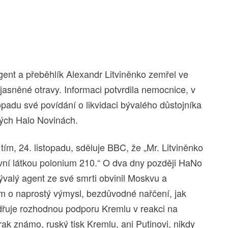
t a přeběhlík Alexandr Litviněnko zemřel ve
jasněné otravy. Informaci potvrdila nemocnice, v
opadu své povídání o likvidaci bývalého důstojníka
ých Halo Novinách.
tím, 24. listopadu, sděluje BBC, že „Mr. Litviněnko
ivní látkou polonium 210.“ O dva dny později HaNo
ývalý agent ze své smrti obvinil Moskvu a
em o naprostý výmysl, bezdůvodné nařčení, jak
adřuje rozhodnou podporu Kremlu v reakci na
erak známo, ruský tisk Kremlu, ani Putinovi, nikdy