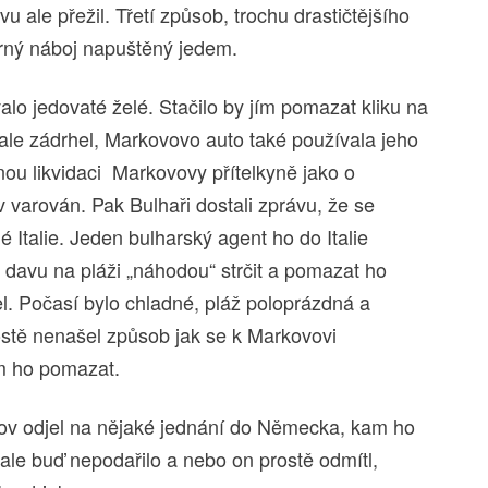
u ale přežil. Třetí způsob, trochu drastičtějšího
itěrný náboj napuštěný jedem.
lo jedovaté želé. Stačilo by jím pomazat kliku na
 ale zádrhel, Markovovo auto také používala jeho
nou likvidaci Markovovy přítelkyně jako o
 varován. Pak Bulhaři dostali zprávu, že se
Italie. Jeden bulharský agent ho do Italie
davu na pláži „náhodou“ strčit a pomazat ho
l. Počasí bylo chladné, pláž poloprázdná a
stě nenašel způsob jak se k Markovovi
ém ho pomazat.
rkov odjel na nějaké jednání do Německa, kam ho
ale buď nepodařilo a nebo on prostě odmítl,