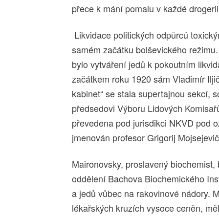
přece k mání pomalu v každé droger
Likvidace politických odpůrců toxick
samém začátku bolševického režimu. 
bylo vytváření jedů k pokoutním likvid
začátkem roku 1920 sám Vladimír Iljič
kabinet“ se stala supertajnou sekcí, 
předsedovi Výboru Lidových Komisařů 
převedena pod jurisdikci NKVD pod o
jmenován profesor Grigorij Mojsejevi
Maironovsky, proslavený biochemist, 
oddělení Bachova Biochemického Insti
a jedů vůbec na rakovinové nádory. M
lékařských kruzích vysoce ceněn, měl 