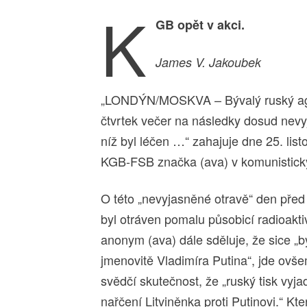
K
GB opět v akci.
James V. Jakoubek
„LONDÝN/MOSKVA – Bývalý ruský agen
čtvrtek večer na následky dosud nevy
níž byl léčen …“ zahajuje dne 25. list
KGB-FSB značka (ava) v komunistick
O této „nevyjasněné otravě“ den před 
byl otráven pomalu působicí radioakt
anonym (ava) dále sděluje, že sice „b
jmenovitě Vladimíra Putina“, jde ovš
svědčí skutečnost, že „ruský tisk vyj
nařčení Litviněnka proti Putinovi.“ Kt