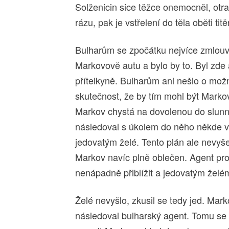
Solženicin sice těžce onemocněl, otrav
rázu, pak je vstřelení do těla oběti t
Bulharům se zpočátku nejvíce zmlouva
Markovově autu a bylo by to. Byl zde
přítelkyně. Bulharům ani nešlo o mož
skutečnost, že by tím mohl být Markov
Markov chystá na dovolenou do slunné 
následoval s úkolem do něho někde v 
jedovatým želé. Tento plán ale nevyše
Markov navíc plně oblečen. Agent pro
nenápadně přiblížit a jedovatým žel
Želé nevyšlo, zkusil se tedy jed. Ma
následoval bulharský agent. Tomu se 