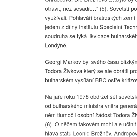
otrávit, než sesadit…“ (5). Sovětští po
využívali. Pohlaváři bratrzských zemí 
jedem z dílny Institutu Specielní Te
soudruha se týká likvidace bulharské
Londýně.
Georgi Markov byl svého času blízký
Todora Živkova který se ale obrátil p
bulharském vysílání BBC ostře kritizo
Na jaře roku 1978 obdržel šéf sověts
od bulharského ministra vnitra generál
něm tlumočil osobní žádost Todora Ž
(6). O něčem takovém mohl ale učini
hlava státu Leonid Brežněv. Andropov