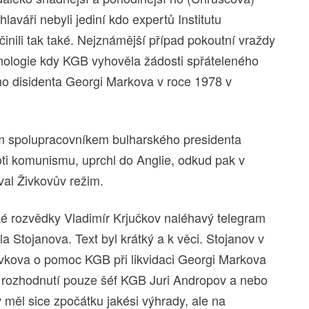
hlaváři nebyli jediní kdo expertů Institutu
činili tak také. Nejznámější případ pokoutní vraždy
chnologie kdy KGB vyhověla žádosti spřáteleného
ho disidenta Georgi Markova v roce 1978 v
m spolupracovníkem bulharského presidenta
roti komunismu, uprchl do Anglie, odkud pak v
val Živkovův režim.
ké rozvědky Vladimír Krjučkov naléhavý telegram
a Stojanova. Text byl krátký a k věci. Stojanov v
ivkova o pomoc KGB při likvidaci Georgi Markova
t rozhodnutí pouze šéf KGB Juri Andropov a nebo
 měl sice zpočátku jakési výhrady, ale na