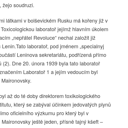
ii, žejo soudruzi.
ými látkami v bolševickém Rusku má kořeny již v
Toxicologickou laboratoř jejímž hlavním úkolem
acím „nepřátel Revoluce“ nechal založit již
 Lenin.Tato laboratoř, pod jménem „specialnyj
součástí Leninova sekretariátu, podřízená přímo
(2). Dne 20. února 1939 byla tato laboratoř
značením Laboratoř 1 a jejím vedoucím byl
č Maironovsky.
byl až do té doby direktorem toxikologického
tutu, který se zabýval účinkem jedovatých plynů
imo oficielního výzkumu pro který byl v
Maironovsky ještě jeden, přísně tajný kšeft –