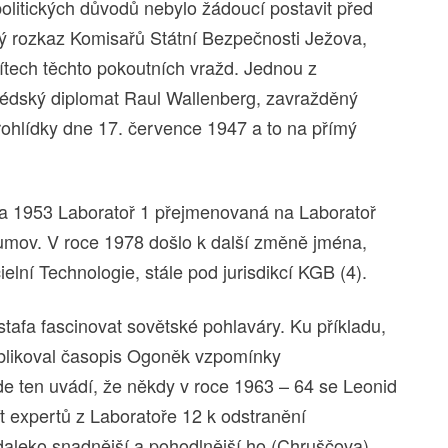
politických důvodů nebylo žádoucí postavit před
ý rozkaz Komisařů Státní Bezpečnosti Ježova,
ítech těchto pokoutních vražd. Jednou z
védský diplomat Raul Wallenberg, zavražděný
prohlídky dne 17. července 1947 a to na přímý
na 1953 Laboratoř 1 přejmenovaná na Laboratoř
mov. V roce 1978 došlo k další změně jména,
ielní Technologie, stále pod jurisdikcí KGB (4).
stafa fascinovat sovětské pohlaváry. Ku příkladu,
publikoval časopis Ogoněk vzpomínky
e ten uvádí, že někdy v roce 1963 – 64 se Leonid
t expertů z Laboratoře 12 k odstranění
aleko snadnější a pohodlnější ho (Chruščova)