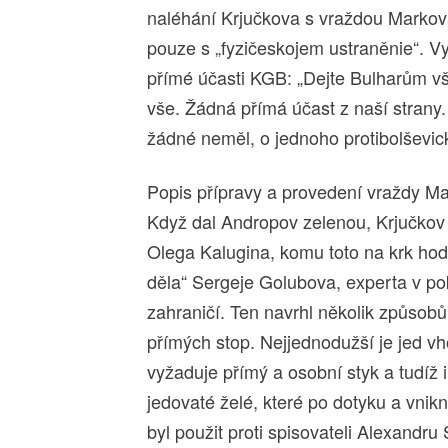
naléhání Krjučkova s vraždou Markova
pouze s „fyzičeskojem ustraněnie“. V
přímé účasti KGB: „Dejte Bulharům vše 
vše. Žádná přímá účast z naší strany.
žádné neměl, o jednoho protibolševi
Popis přípravy a provedení vraždy Ma
Když dal Andropov zelenou, Krjučkov 
Olega Kalugina, komu toto na krk hodi
děla“ Sergeje Golubova, experta v pok
zahraničí. Ten navrhl několik způso
přímých stop. Nejjednodužší je jed vh
vyžaduje přímý a osobní styk a tudíž i
jedovaté želé, které po dotyku a vnik
byl použit proti spisovateli Alexandru