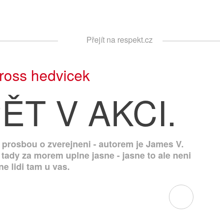
Respekt
Přejít na respekt.cz
Vyhledávání
ross hedvicek
ĚT V AKCI.
s prosbou o zverejneni - autorem je James V.
 tady za morem uplne jasne - jasne to ale neni
ne lidi tam u vas.