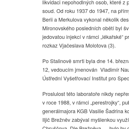
likvidaci nepohodlných osob, které z 
soud. Od roku 1937 do 1947, na přím
Berii a Merkulova vykonal několik des
Mironovského posledních obětí byl š
jedovatou injekcí v rámci „lékařské“ 
rozkaz Vjačeslava Molotova (3).
Po Stalinově smrti byla dne 14. břez
12, vedoucím jmenován Vladimír Nau
Ústřední Vyšetřovací Institut pro Spec
Proslulost této laboratoře nikdy nepře
v roce 1988, v rámci „perestrojky“, 
generálmajora KGB Vasilie Šadrina kd
Iljič Brežněv zabýval myšlenkou využí
Chruščova. Dle Brežněva „…bylo by d