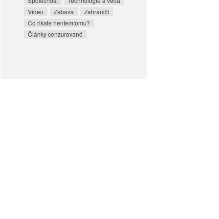
Společnost
Technologie a věda
Video
Zábava
Zahraničí
Co rikate hentemtomu?
Články cenzurované