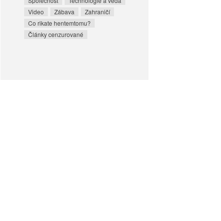
Společnost
Technologie a věda
Video
Zábava
Zahraničí
Co rikate hentemtomu?
Články cenzurované