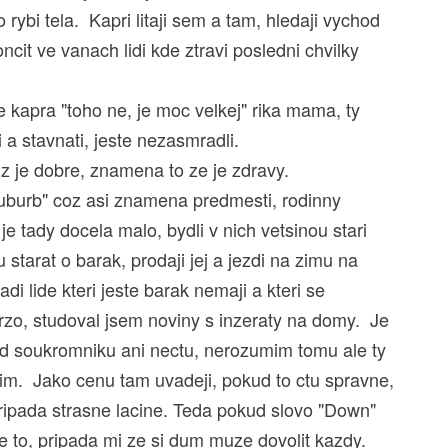
o rybi tela. Kapri litaji sem a tam, hledaji vychod
ncit ve vanach lidi kde ztravi posledni chvilky
 kapra "toho ne, je moc velkej" rika mama, ty
 a stavnati, jeste nezasmradli.
z je dobre, znamena to ze je zdravy.
suburb" coz asi znamena predmesti, rodinny
tady docela malo, bydli v nich vetsinou stari
 starat o barak, prodaji jej a jezdi na zimu na
di lide kteri jeste barak nemaji a kteri se
rzo, studoval jsem noviny s inzeraty na domy. Je
 od soukromniku ani nectu, nerozumim tomu ale ty
izim. Jako cenu tam uvadeji, pokud to ctu spravne,
 pripada strasne lacine. Teda pokud slovo "Down"
e to, pripada mi ze si dum muze dovolit kazdy.