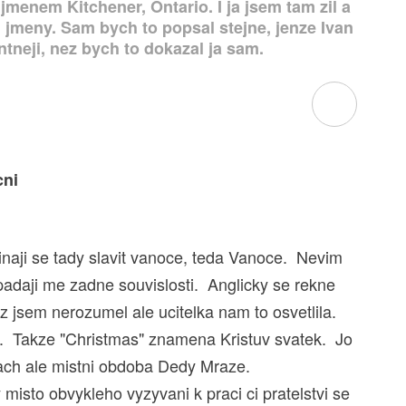
menem Kitchener, Ontario. I ja jsem tam zil a
ym jmeny. Sam bych to popsal stejne, jenze Ivan
antneji, nez bych to dokazal ja sam.
cni
cinaji se tady slavit vanoce, teda Vanoce. Nevim
padaji me zadne souvislosti. Anglicky se rekne
 jsem nerozumel ale ucitelka nam to osvetlila.
sta. Takze "Christmas" znamena Kristuv svatek. Jo
hach ale mistni obdoba Dedy Mraze.
y misto obvykleho vyzyvani k praci ci pratelstvi se