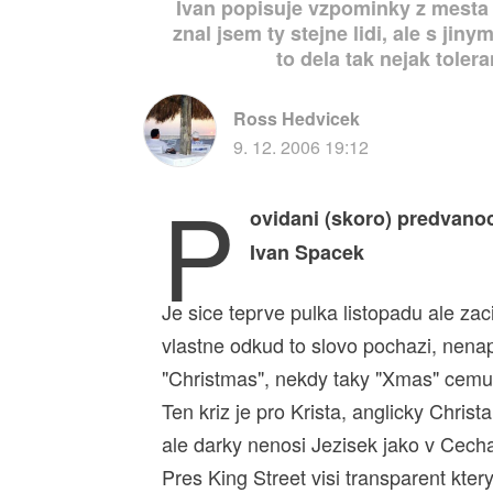
Ivan popisuje vzpominky z mesta j
znal jsem ty stejne lidi, ale s jin
to dela tak nejak toler
Ross Hedvicek
9. 12. 2006 19:12
P
ovidani (skoro) predvano
Ivan Spacek
Je sice teprve pulka listopadu ale za
vlastne odkud to slovo pochazi, nena
"Christmas", nekdy taky "Xmas" cemuz
Ten kriz je pro Krista, anglicky Chri
ale darky nenosi Jezisek jako v Cec
Pres King Street visi transparent kter