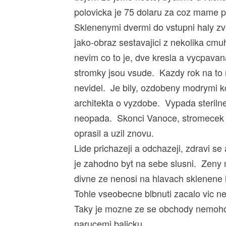
polovicka je 75 dolaru za coz mame pr
Sklenenymi dvermi do vstupni haly zv
jako-obraz sestavajici z nekolika cmuh
nevim co to je, dve kresla a vycpavana
stromky jsou vsude. Kazdy rok na to m
nevidel. Je bily, ozdobeny modrymi k
architekta o vyzdobe. Vypada sterilne,
neopada. Skonci Vanoce, stromecek se 
oprasil a uzil znovu.
Lide prichazeji a odchazeji, zdravi s
je zahodno byt na sebe slusni. Zeny 
divne ze nenosi na hlavach sklenene 
Tohle vseobecne blbnuti zacalo vic n
Taky je mozne ze se obchody nemohou 
narucemi balicku.