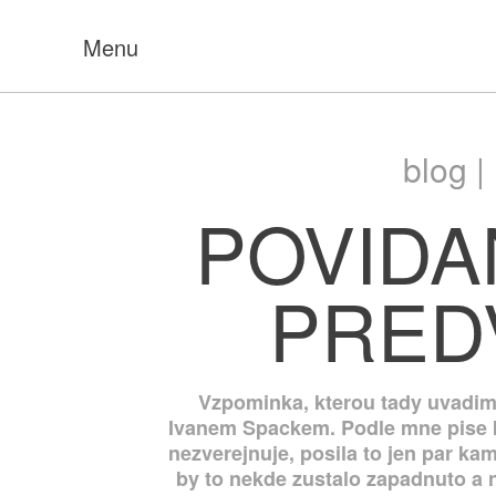
Menu
blog |
POVIDA
PRED
Vzpominka, kterou tady uvadi
Ivanem Spackem. Podle mne pise kra
nezverejnuje, posila to jen par k
by to nekde zustalo zapadnuto a 