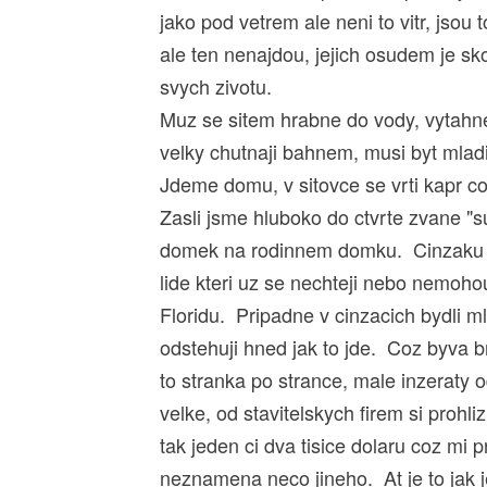
jako pod vetrem ale neni to vitr, jsou t
ale ten nenajdou, jejich osudem je sko
svych zivotu.
Muz se sitem hrabne do vody, vytahne
velky chutnaji bahnem, musi byt mladi
Jdeme domu, v sitovce se vrti kapr co
Zasli jsme hluboko do ctvrte zvane "
domek na rodinnem domku. Cinzaku je 
lide kteri uz se nechteji nebo nemohou
Floridu. Pripadne v cinzacich bydli mla
odstehuji hned jak to jde. Coz byva b
to stranka po strance, male inzeraty
velke, od stavitelskych firem si prohl
tak jeden ci dva tisice dolaru coz mi
neznamena neco jineho. At je to jak j