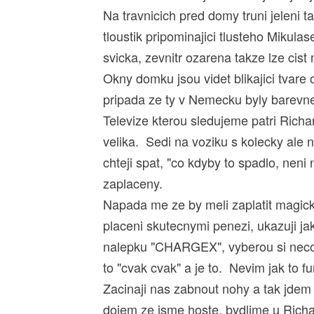
Na travnicich pred domy truni jeleni t
tloustik pripominajici tlusteho Mikulas
svicka, zevnitr ozarena takze lze cist
Okny domku jsou videt blikajici tvare
pripada ze ty v Nemecku byly barevne
Televize kterou sledujeme patri Richa
velika. Sedi na voziku s kolecky ale 
chteji spat, "co kdyby to spadlo, neni 
zaplaceny.
Napada me ze by meli zaplatit magicko
placeni skutecnymi penezi, ukazuji ja
nalepku "CHARGEX", vyberou si neco, v
to "cvak cvak" a je to. Nevim jak to f
Zacinaji nas zabnout nohy a tak jde
dojem ze jsme hoste, bydlime u Richa