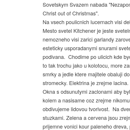
Sovetskym Svazem nabada "Nezapoment
Christ out of Christmas".
Na vsech poulicnich lucernach visi 
Mesto svetel Kitchener je jeste svete
nemozneho visi zarici garlandy zaro
esteticky usporadanymi snurami svete
podivana. Chodime po ulicich kde byd
to tak trochu jako u kolotocu, more 
smrky a jedle ktere majitele obaluji d
stromecky. Elektrina je zrejme lacina.
Okna s odsunutymi zaclonami aby bylo
kolem a nasisame coz zrejme nikomu n
obdivujeme lidovou tvorivost. Na dve
stuzkami. Zelena a cervena jsou zre
prijemne vonici kour paleneho dreva, p