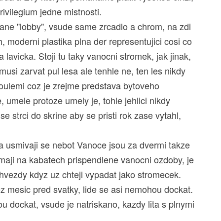
ivilegium jedne mistnosti.
ane "lobby", vsude same zrcadlo a chrom, na zdi
, moderni plastika plna der representujici cosi co
 lavicka. Stoji tu taky vanocni stromek, jak jinak,
usi zarvat pul lesa ale tenhle ne, ten les nikdy
oulemi coz je zrejme predstava bytoveho
 umele protoze umely je, tohle jehlici nikdy
strci do skrine aby se pristi rok zase vytahl,
e a usmivaji se nebot Vanoce jsou za dvermi takze
maji na kabatech prispendlene vanocni ozdoby, je
hvezdy kdyz uz chteji vypadat jako stromecek.
ez mesic pred svatky, lide se asi nemohou dockat.
dockat, vsude je natriskano, kazdy lita s plnymi