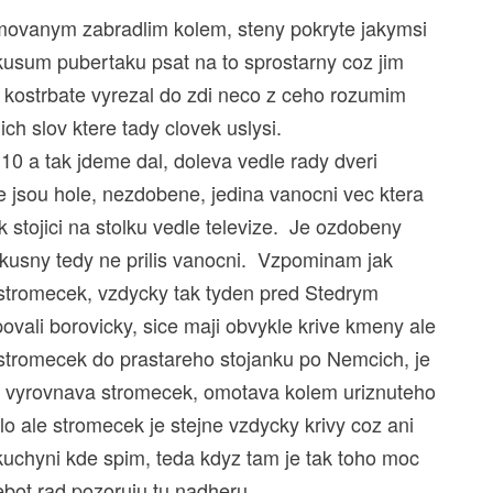
romovanym zabradlim kolem, steny pokryte jakymsi
usum pubertaku psat na to sprostarny coz jim
a kostrbate vyrezal do zdi neco z ceho rozumim
ich slov ktere tady clovek uslysi.
e 10 a tak jdeme dal, doleva vedle rady dveri
 jsou hole, nezdobene, jedina vanocni vec ktera
k stojici na stolku vedle televize. Je ozdobeny
kusny tedy ne prilis vanocni. Vzpominam jak
t stromecek, vzdycky tak tyden pred Stedrym
vali borovicky, sice maji obvykle krive kmeny ale
a stromecek do prastareho stojanku po Nemcich, je
cne vyrovnava stromecek, omotava kolem uriznuteho
o ale stromecek je stejne vzdycky krivy coz ani
 kuchyni kde spim, teda kdyz tam je tak toho moc
ebot rad pozoruju tu nadheru.