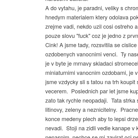
A do vytahu, je paradni, veliky s ch
hnedym materialem ktery odolava pok
zrejme vadi, nekdo uzil cosi ostreho 
pouze slovu "fuck" coz je jedno z prvn
Cink! A jsme tady, rozsvitila se cislic
ozdobenych vanocnimi venci. Ty nase
je v byte je mrnavy skladaci stromece
miniaturnimi vanocnim ozdobami, je v
jsme vzdycky sli s tatou na trh koupi
vecerem. Poslednich par let jsme kupo
zato tak rychle neopadaji. Tata strk
litinovy, zeleny a neznicitelny. Pra
konce medeny plech aby to lepsi drzel
nevadi. Stoji na zidli vedle kanape v
nenaspim, nechce se mi zavirat oci n