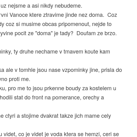
 uz nejsme a asi nikdy nebudeme.
rvni Vanoce ktere ztravime jinde nez doma. Coz
ady coz si musime obcas pripomenout, nejde to
yvine pocit ze "doma" je tady? Doufam ze brzo.
minky, ty druhe nechame v tmavem koute kam
a ale v tomhle jsou nase vzpominky jine, prisla do
vno proti me.
taku, pro me to jsou prkenne boudy za kostelem u
odili stat do front na pomerance, orechy a
 ctyri a stojime dvakrat takze jich mame cely
 videt, co je videt je voda ktera se hemzi, ceri se