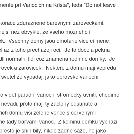
e pri Vanocich na Krista", teda "Do not leave
dekorace zduraznene barevnymi zaroveckami.
lnejsi nez obvykle, ze vseho mozneho i
vek. Vsechny domy jsou omotane vice ci mene
l az z toho prechazeji oci. Je to docela pekna
li normalni lidi coz znamena rodinne domky. Je
zarovek a zarovicek. Nektere z domu maji vepredu
o svetel ze vypadaji jako obrovske vanocni
 videt paradni vanocni stromecky uvnitr, chodime
evadi, proto maji ty zaclony odsunute a
rich domu visi zelene vence s cervenymi
jme tady barvami vanoc. Z kominu domku vychazi
resto je snih bily, nikde zadne saze, ne jako