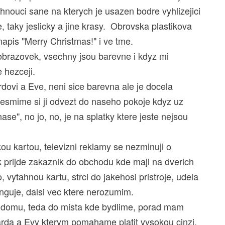
ahnouci sane na kterych je usazen bodre vyhlizejici
e, taky jeslicky a jine krasy. Obrovska plastikova
 napis "Merry Christmas!" i ve tme.
 obrazovek, vsechny jsou barevne i kdyz mi
 hezceji.
rdovi a Eve, neni sice barevna ale je docela
nesmime si ji odvezt do naseho pokoje kdyz uz
nase", no jo, no, je na splatky ktere jeste nejsou
u kartou, televizni reklamy se nezminuji o
k prijde zakaznik do obchodu kde maji na dverich
ytahnou kartu, strci do jakehosi pristroje, udela
unguje, dalsi vec ktere nerozumim.
m domu, teda do mista kde bydlime, porad mam
rda a Evy kterym pomahame platit vysokou cinzi,