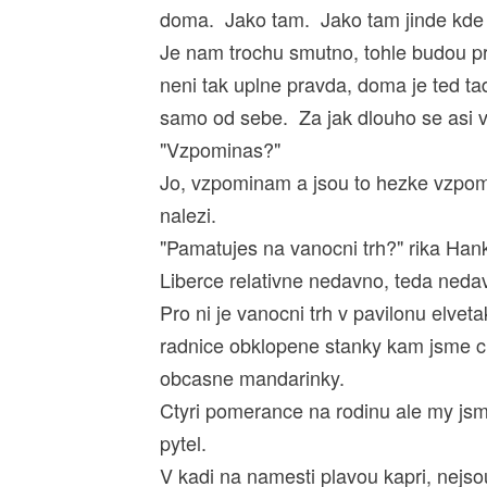
doma. Jako tam. Jako tam jinde kde
Je nam trochu smutno, tohle budou p
neni tak uplne pravda, doma je ted t
samo od sebe. Za jak dlouho se asi v
"Vzpominas?"
Jo, vzpominam a jsou to hezke vzpo
nalezi.
"Pamatujes na vanocni trh?" rika Hank
Liberce relativne nedavno, teda neda
Pro ni je vanocni trh v pavilonu elve
radnice obklopene stanky kam jsme ch
obcasne mandarinky.
Ctyri pomerance na rodinu ale my jsme
pytel.
V kadi na namesti plavou kapri, nejsou