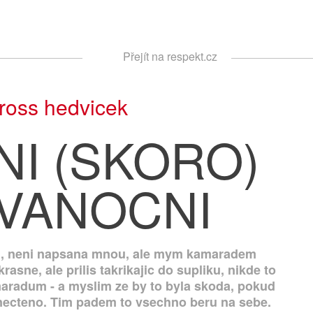
Respekt
Přejít na respekt.cz
Vyhledávání
ross hedvicek
NI (SKORO)
VANOCNI
m, neni napsana mnou, ale mym kamaradem
sne, ale prilis takrikajic do supliku, nikde to
amaradum - a myslim ze by to byla skoda, pokud
necteno. Tim padem to vsechno beru na sebe.